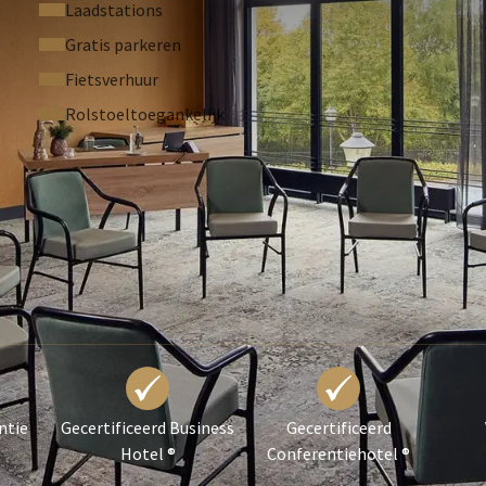
Laadstations
Gratis parkeren
Fietsverhuur
Rolstoeltoegankelijk
ntie
Gecertificeerd Business
Gecertificeerd
Hotel ®
Conferentiehotel ®