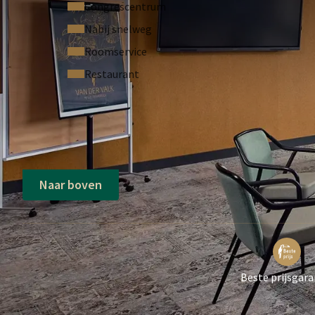
Congrescentrum
Nabij snelweg
Roomservice
Restaurant
Naar boven
Beste prijsgara