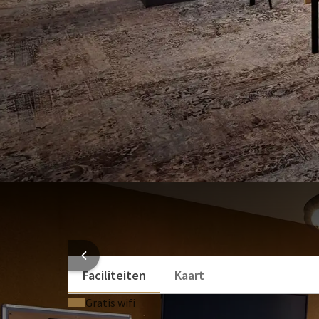
Beamer
Schrijfmateriaal
Bekijk meer
Optionele faciliteiten
Incentive mogelijkheden (Op aanvraag)
White board (Op aanvraag)
Laptop / Computer (Op aanvraag)
Headset (Op aanvraag)
Podium (Op aanvraag)
Bekijk meer
HOTEL
Faciliteiten
Kaart
Gratis wifi