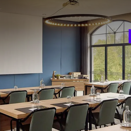
V
w
n bioscoop opstelling. Vanzelfsprekend is deze zaal voorzien
w
ingsmogelijkheden, dat ideaal is in combinatie met het
 bioscoop opstelling. Vanzelfsprekend is deze zaal voorzien
ingsmogelijkheden, dat ideaal is in combinatie met het
room
Theater
W
130
2
ie
Gala diner
usee aan elkaar te verbinden. Hiermee kan een ruimte van
78
s tot 130 personen.
t
Carré
34
FACILITEITEN
Zaalverduistering
Airconditioning
Professioneel lichtplan