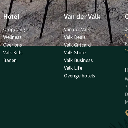
Hotel
Van der Valk
Omgeving
Van der Valk
2
Wellness
Valk Deals
B
Over ons
Valk Giftcard
Valk Kids
Valk Store
Banen
Valk Business
Valk Life
H
Overige hotels
W
7
D
M