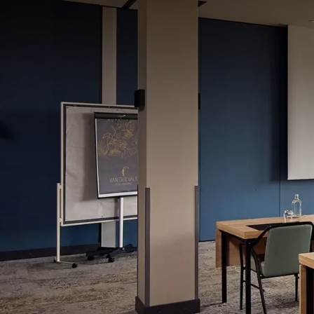
ZAAL
168m²
Grönegausee is met 54 m² geschikt voor 30 gasten i
van airconditioning en beschikt het over verduister
gebruik van de beamer.
Grüner See is met 140 m² geschikt voor 70 gasten in
van airconditioning en beschikt het over verduister
U-vorm
Board
35
35
gebruik van de beamer.
School
Recept
De mogelijkheid bestaat om Grüner See en Grönega
70
100
194 m² gecreëerd worden, ideaal voor grotere event
Examen
Cabare
40
50
ZAAL 
In de zaal
Daglicht
Geluidswerende wanden
Telefoon