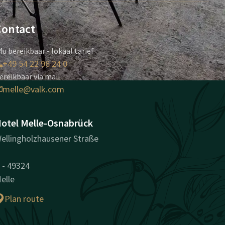
Contact
4u bereikbaar - lokaal tarief
+49 54 22 96 24 0
ereikbaar via mail
melle@valk.com
otel Melle-Osnabrück
ellingholzhausener Straße
 - 49324
elle
Plan route