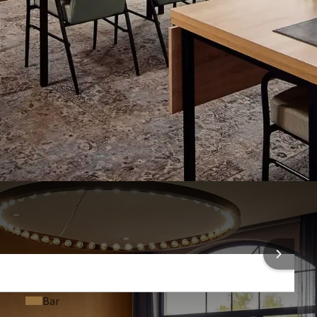
Flip-over
Clickshare
Microfoon (Op aanvraag)
Smartboard (Op aanvraag)
Technische support (Op aanvraag)
Presentatiekoffer (Op aanvraag)
Smart TV (Op aanvraag)
 INFORMATIE
Bar