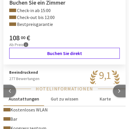
Deutschland!
Buchen Sie ein Zimmer
Check-in ab 15:00
Check-out bis 12:00
Bestpreisgarantie
108
€
00
Ab
Preis
Buchen Sie direkt
9,1
Beeindruckend
277 Bewertungen
HOTELINFORMATIONEN
Ausstattungen
Gut zu wissen
Karte
Kostenloses WLAN
Bar
Kongresszentrum