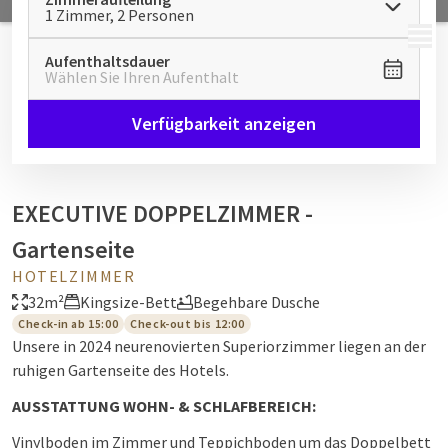
1 Zimmer, 2 Personen
MENÜ
Aufenthaltsdauer
Wählen Sie Ihren Aufenthalt
Verfügbarkeit anzeigen
EXECUTIVE DOPPELZIMMER -
Gartenseite
HOTELZIMMER
32m²
Kingsize-Bett
Begehbare Dusche
Check-in ab 15:00
Check-out bis 12:00
Unsere in 2024 neurenovierten Superiorzimmer liegen an der
ruhigen Gartenseite des Hotels.
AUSSTATTUNG WOHN- & SCHLAFBEREICH:
Vinylboden im Zimmer und Teppichboden um das Doppelbett