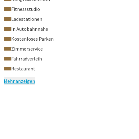
Fitnessstudio
Ladestationen
In Autobahnnähe
Kostenloses Parken
Zimmerservice
Fahrradverleih
Restaurant
Mehr anzeigen