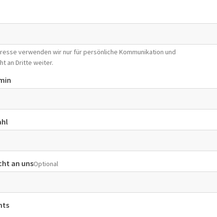
Adresse verwenden wir nur für persönliche Kommunikation und
ht an Dritte weiter.
min
hl
cht an uns
Optional
nts