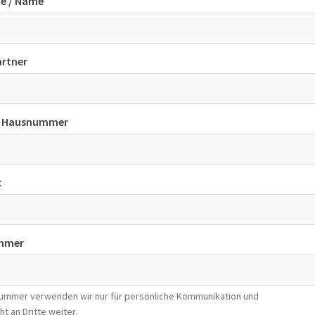
e / Name
rtner
d Hausnummer
t
mmer
nummer verwenden wir nur für persönliche Kommunikation und
ht an Dritte weiter.