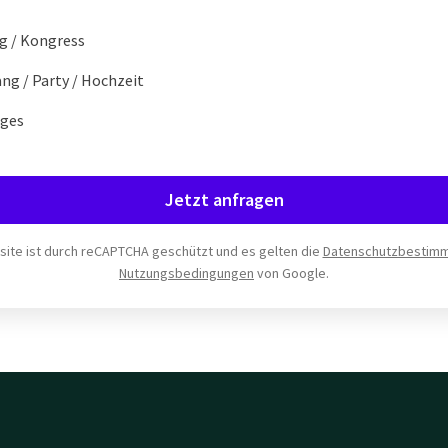
g / Kongress
g / Party / Hochzeit
iges
Jetzt anfragen
ite ist durch reCAPTCHA geschützt und es gelten die
Datenschutzbestim
Nutzungsbedingungen
von Google.