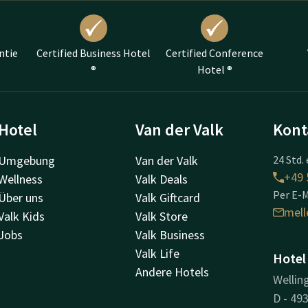
ntie
Certified Business Hotel
Certified Conference
®
Hotel ®
Hotel
Van der Valk
Kont
Umgebung
Van der Valk
24 Std. 
+49 
Wellness
Valk Deals
Per E-M
Über uns
Valk Giftcard
mell
Valk Kids
Valk Store
Jobs
Valk Business
Valk Life
Hotel
Andere Hotels
Wellin
D - 49