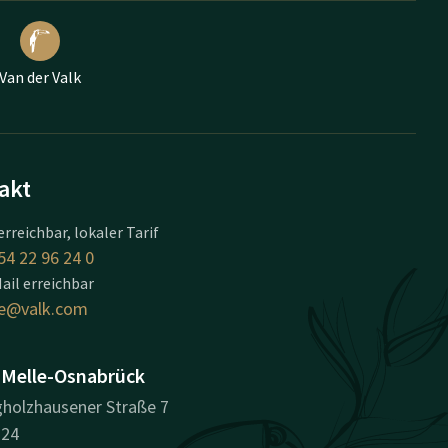
Van der Valk
akt
erreichbar, lokaler Tarif
54 22 96 24 0
ail erreichbar
e@valk.com
 Melle-Osnabrück
gholzhausener Straße 7
324